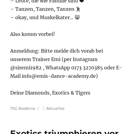
– Leute, die wie Familie sind ❤️
– Tanzen, Tanzen, Tanzen 🕺
– okay, und Muskelkater… 😸
Also komm vorbei!
Anmeldung: Bitte melde dich vorab bei
unserem Trainer Emi (per Instagram
@siremi1982 , WhatsApp 0173 3270385 oder E-
Mail info@emis-dance-academy.de)
Deine Diamonds, Exotics & Tigers
Autor
Veröffentlicht
Kategorien
TSG Badenia
Aktuelles
am
Exotics triumphieren vor