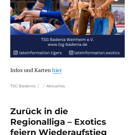
Infos und Karten
hier
Autor
Veröffentlicht
Kategorien
TSG Badenia
Aktuelles
am
Zurück in die
Regionalliga – Exotics
feiern Wiederaufstieg