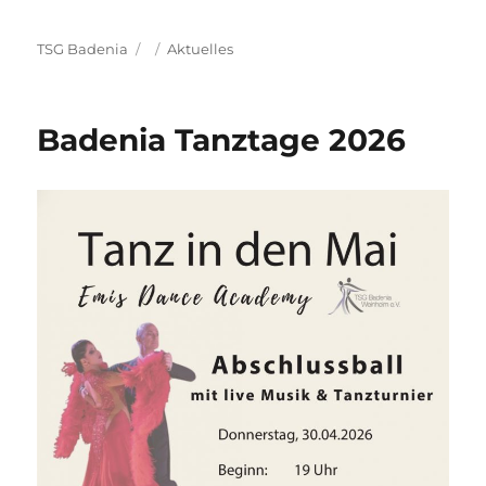
Autor
Veröffentlicht
Kategorien
TSG Badenia
Aktuelles
am
Badenia Tanztage 2026