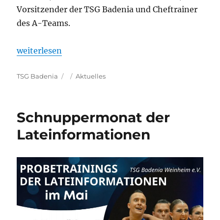
Vorsitzender der TSG Badenia und Cheftrainer
des A-Teams.
„Tigers feiern historischen Erfolg – Exotics auf Auf
weiterlesen
Autor
Veröffentlicht
Kategorien
TSG Badenia
Aktuelles
am
Schnuppermonat der
Lateinformationen