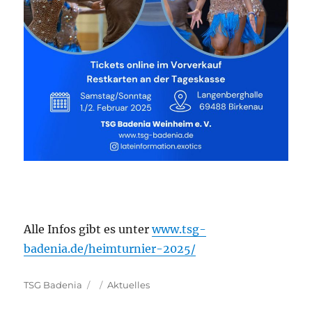
Alle Infos gibt es unter
www.tsg-
badenia.de/heimturnier-2025/
Autor
Veröffentlicht
Kategorien
TSG Badenia
Aktuelles
am