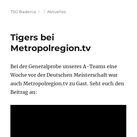
Autor
Veröffentlicht
Kategorien
TSG Badenia
Aktuelles
am
Tigers bei
Metropolregion.tv
Bei der Generalprobe unseres A-Teams eine
Woche vor der Deutschen Meisterschaft war
auch Metropolregion.tv zu Gast. Seht euch den
Beitrag an: