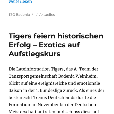
„Zurück in die Regionalliga – Exotics feiern Wieder
weiterlesen
Autor
Veröffentlicht
Kategorien
TSG Badenia
Aktuelles
am
Tigers feiern historischen
Erfolg – Exotics auf
Aufstiegskurs
Die Lateinformation Tigers, das A-Team der
Tanzsportgemeinschaft Badenia Weinheim,
blickt auf eine ereignisreiche und emotionale
Saison in der 1. Bundesliga zurück. Als eines der
besten acht Teams Deutschlands durfte die
Formation im November bei der Deutschen
Meisterschaft antreten und schloss diese auf