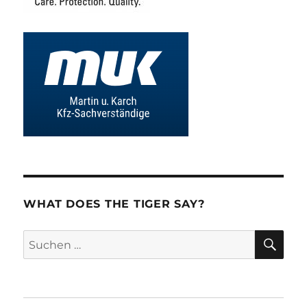
WHAT DOES THE TIGER SAY?
SU
Suchen
nach: